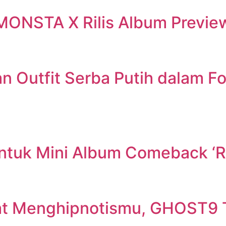
MONSTA X Rilis Album Previe
n Outfit Serba Putih dalam F
ntuk Mini Album Comeback ‘
t Menghipnotismu, GHOST9 T