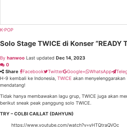
K-POP
Solo Stage TWICE di Konser “READY 
By
hanwoo
Last updated
Dec 14, 2023
0
Share
Facebook
Twitter
Google+
WhatsApp
Tele
H-9 kembali ke Indonesia,
TWICE
akan menyelenggarakan 
mendatang!
Tidak hanya membawakan lagu grup, TWICE juga akan mengc
berikut sneak peak panggung solo TWICE.
TRY – COLBI CAILLAT (DAHYUN)
https://www.youtube.com/watch?v=yHTQtraQVOc