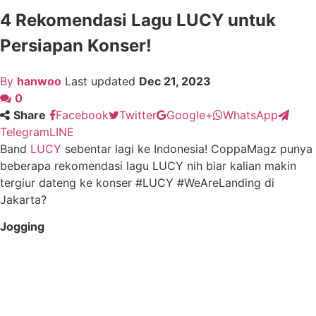
4 Rekomendasi Lagu LUCY untuk
Persiapan Konser!
By
hanwoo
Last updated
Dec 21, 2023
0
Share
Facebook
Twitter
Google+
WhatsApp
Telegram
LINE
Band
LUCY
sebentar lagi ke Indonesia! CoppaMagz punya
beberapa rekomendasi lagu LUCY nih biar kalian makin
tergiur dateng ke konser #LUCY #WeAreLanding di
Jakarta?
Jogging