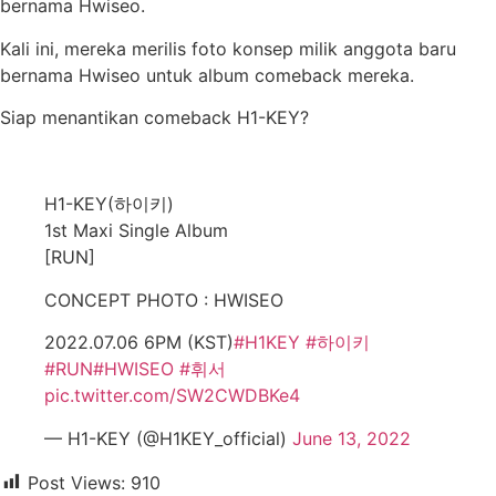
bernama Hwiseo.
Kali ini, mereka merilis foto konsep milik anggota baru
bernama Hwiseo untuk album comeback mereka.
Siap menantikan comeback H1-KEY?
H1-KEY(하이키)
1st Maxi Single Album
[RUN]
CONCEPT PHOTO : HWISEO
2022.07.06 6PM (KST)
#H1KEY
#하이키
#RUN
#HWISEO
#휘서
pic.twitter.com/SW2CWDBKe4
— H1-KEY (@H1KEY_official)
June 13, 2022
Post Views:
910