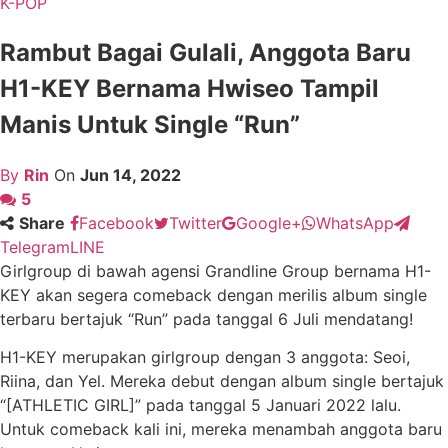
K-POP
Rambut Bagai Gulali, Anggota Baru
H1-KEY Bernama Hwiseo Tampil
Manis Untuk Single “Run”
By
Rin
On
Jun 14, 2022
5
Share
Facebook
Twitter
Google+
WhatsApp
Telegram
LINE
Girlgroup di bawah agensi Grandline Group bernama H1-
KEY akan segera comeback dengan merilis album single
terbaru bertajuk “Run” pada tanggal 6 Juli mendatang!
H1-KEY merupakan girlgroup dengan 3 anggota: Seoi,
Riina, dan Yel. Mereka debut dengan album single bertajuk
“[ATHLETIC GIRL]” pada tanggal 5 Januari 2022 lalu.
Untuk comeback kali ini, mereka menambah anggota baru