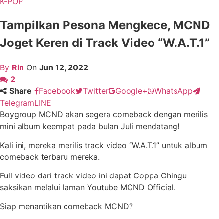
K-POP
Tampilkan Pesona Mengkece, MCND
Joget Keren di Track Video “W.A.T.1”
By
Rin
On
Jun 12, 2022
2
Share
Facebook
Twitter
Google+
WhatsApp
Telegram
LINE
Boygroup MCND akan segera comeback dengan merilis
mini album keempat pada bulan Juli mendatang!
Kali ini, mereka merilis track video “W.A.T.1” untuk album
comeback terbaru mereka.
Full video dari track video ini dapat Coppa Chingu
saksikan melalui laman Youtube MCND Official.
Siap menantikan comeback MCND?