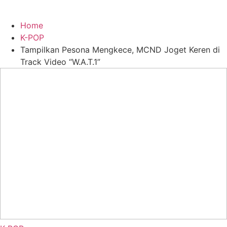
Home
K-POP
Tampilkan Pesona Mengkece, MCND Joget Keren di
Track Video “W.A.T.1”