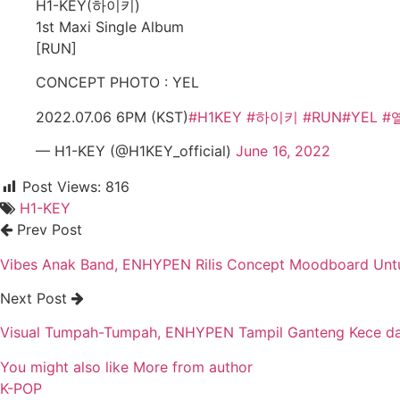
H1-KEY(하이키)
1st Maxi Single Album
[RUN]
CONCEPT PHOTO : YEL
2022.07.06 6PM (KST)
#H1KEY
#하이키
#RUN
#YEL
#
— H1-KEY (@H1KEY_official)
June 16, 2022
Post Views:
816
H1-KEY
Prev Post
Vibes Anak Band, ENHYPEN Rilis Concept Moodboard Unt
Next Post
Visual Tumpah-Tumpah, ENHYPEN Tampil Ganteng Kece da
You might also like
More from author
K-POP