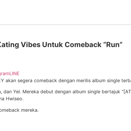
ating Vibes Untuk Comeback “Run”
gram
LINE
Y akan segera comeback dengan merilis album single terba
, dan Yel. Mereka debut dengan album single bertajuk “[AT
ma Hwiseo.
m comeback mereka.