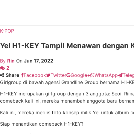
K-POP
Yel H1-KEY Tampil Menawan dengan K
By
Rin
On
Jun 17, 2022
2
Share
Facebook
Twitter
Google+
WhatsApp
Tele
Girlgroup di bawah agensi Grandline Group bernama H1-KE
H1-KEY merupakan girlgroup dengan 3 anggota: Seoi, Riina
comeback kali ini, mereka menambah anggota baru berna
Kali ini, mereka merilis foto konsep milik Yel untuk albu
Siap menantikan comeback H1-KEY?