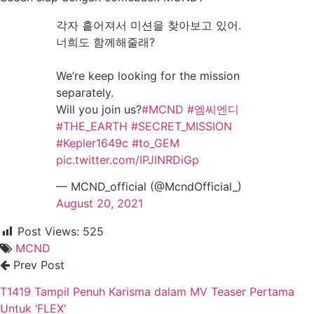
각자 흩어져서 미션을 찾아보고 있어.
너희도 함께해줄래?
We’re keep looking for the mission
separately.
Will you join us?
#MCND
#엠씨엔디
#THE_EARTH
#SECRET_MISSION
#Kepler1649c
#to_GEM
pic.twitter.com/IPJlNRDiGp
— MCND_official (@McndOfficial_)
August 20, 2021
Post Views:
525
MCND
Prev Post
T1419 Tampil Penuh Karisma dalam MV Teaser Pertama
Untuk ‘FLEX’