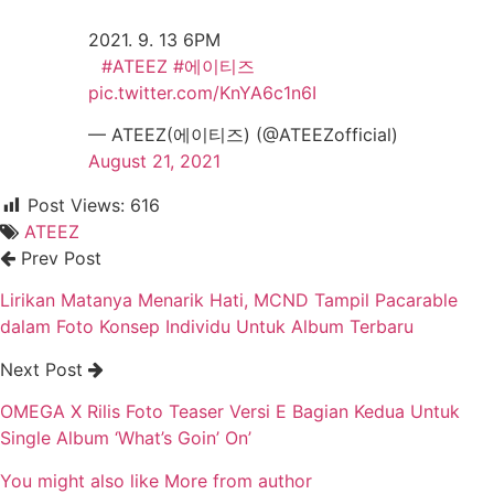
⠀
2021. 9. 13 6PM
⠀
#ATEEZ
#에이티즈
pic.twitter.com/KnYA6c1n6I
— ATEEZ(에이티즈) (@ATEEZofficial)
August 21, 2021
Post Views:
616
ATEEZ
Prev Post
Lirikan Matanya Menarik Hati, MCND Tampil Pacarable
dalam Foto Konsep Individu Untuk Album Terbaru
Next Post
OMEGA X Rilis Foto Teaser Versi E Bagian Kedua Untuk
Single Album ‘What’s Goin’ On’
You might also like
More from author