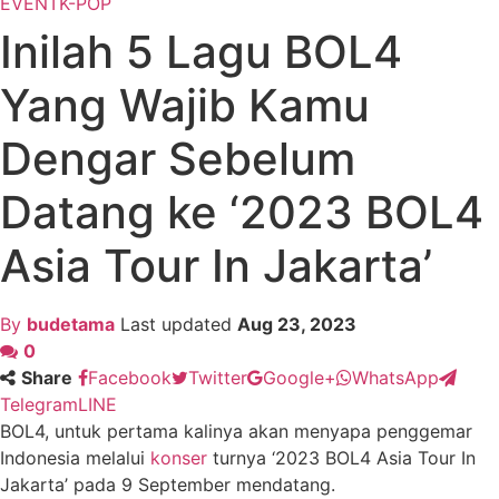
EVENT
K-POP
Inilah 5 Lagu BOL4
Yang Wajib Kamu
Dengar Sebelum
Datang ke ‘2023 BOL4
Asia Tour In Jakarta’
By
budetama
Last updated
Aug 23, 2023
0
Share
Facebook
Twitter
Google+
WhatsApp
Telegram
LINE
BOL4, untuk pertama kalinya akan menyapa penggemar
Indonesia melalui
konser
turnya ‘2023 BOL4 Asia Tour In
Jakarta’ pada 9 September mendatang.