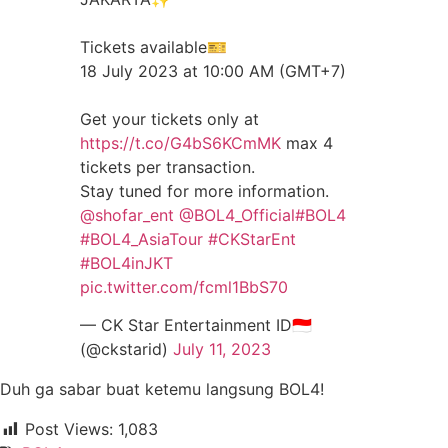
Tickets available🎫
18 July 2023 at 10:00 AM (GMT+7)
Get your tickets only at
https://t.co/G4bS6KCmMK
max 4
tickets per transaction.
Stay tuned for more information.
@shofar_ent
@BOL4_Official
#BOL4
#BOL4_AsiaTour
#CKStarEnt
#BOL4inJKT
pic.twitter.com/fcml1BbS70
— CK Star Entertainment ID🇮🇩
(@ckstarid)
July 11, 2023
Duh ga sabar buat ketemu langsung BOL4!
Post Views:
1,083