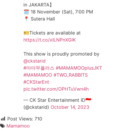
in JAKARTA】
🗓️ 18 November (Sat), 7:00 PM
📍 Sutera Hall
🎫Tickets are available at
https://t.co/xILNPnXGlK
This show is proudly promoted by
@ckstarid
#마마무플러스
#MAMAMOOplusJKT
#MAMAMOO
#TWO_RABBITS
#CKStarEnt
pic.twitter.com/OPHTuVwn4h
— CK Star Entertainment ID🇮🇩
(@ckstarid)
October 14, 2023
Post Views:
710
Mamamoo