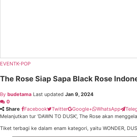
EVENT
K-POP
The Rose Siap Sapa Black Rose Indones
By
budetama
Last updated
Jan 9, 2024
0
Share
Facebook
Twitter
Google+
WhatsApp
Tele
Melanjutkan tur ‘DAWN TO DUSK’, The Rose akan menggel
Tiket terbagi ke dalam enam kategori, yaitu WONDER, DUS