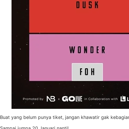
Buat yang belum punya tiket, jangan khawatir gak kebagia
Sampai jumpa 20 Januari nanti!