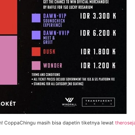
n! CoppaChingu masih bisa dapetin tiketnya lewat
therosej