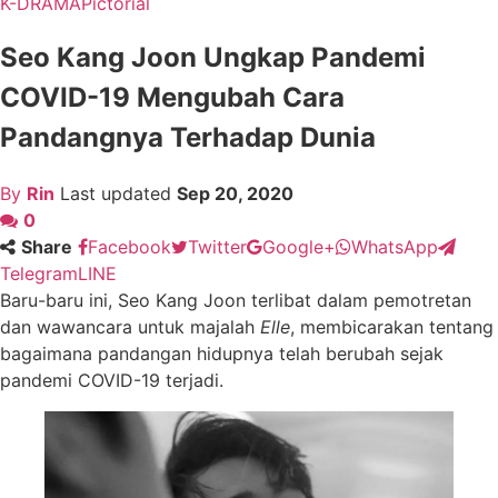
K-DRAMA
Pictorial
Seo Kang Joon Ungkap Pandemi
COVID-19 Mengubah Cara
Pandangnya Terhadap Dunia
By
Rin
Last updated
Sep 20, 2020
0
Share
Facebook
Twitter
Google+
WhatsApp
Telegram
LINE
Baru-baru ini, Seo Kang Joon terlibat dalam pemotretan
dan wawancara untuk majalah
Elle
, membicarakan tentang
bagaimana pandangan hidupnya telah berubah sejak
pandemi COVID-19 terjadi.