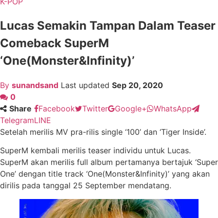
K-POP
Lucas Semakin Tampan Dalam Teaser
Comeback SuperM
‘One(Monster&Infinity)’
By
sunandsand
Last updated
Sep 20, 2020
0
Share
Facebook
Twitter
Google+
WhatsApp
Telegram
LINE
Setelah merilis MV pra-rilis single ‘100’ dan ‘Tiger Inside’.
SuperM kembali merilis teaser individu untuk Lucas.
SuperM akan merilis full album pertamanya bertajuk ‘Super
One’ dengan title track ‘One(Monster&Infinity)’ yang akan
dirilis pada tanggal 25 September mendatang.