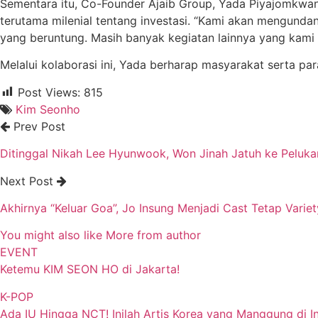
Sementara itu, Co-Founder Ajaib Group, Yada Piyajomkwa
terutama milenial tentang investasi. “Kami akan mengund
yang beruntung. Masih banyak kegiatan lainnya yang kami a
Melalui kolaborasi ini, Yada berharap masyarakat serta p
Post Views:
815
Kim Seonho
Prev Post
Ditinggal Nikah Lee Hyunwook, Won Jinah Jatuh ke Peluk
Next Post
Akhirnya “Keluar Goa”, Jo Insung Menjadi Cast Tetap Varie
You might also like
More from author
EVENT
Ketemu KIM SEON HO di Jakarta!
K-POP
Ada IU Hingga NCT! Inilah Artis Korea yang Manggung di In