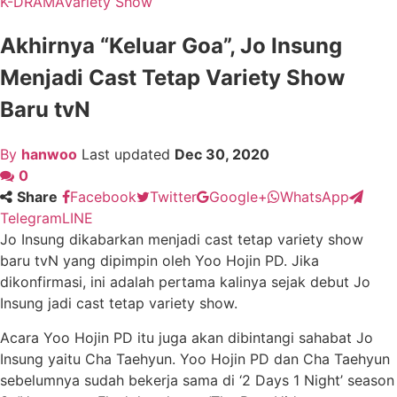
K-DRAMA
Variety Show
Akhirnya “Keluar Goa”, Jo Insung
Menjadi Cast Tetap Variety Show
Baru tvN
By
hanwoo
Last updated
Dec 30, 2020
0
Share
Facebook
Twitter
Google+
WhatsApp
Telegram
LINE
Jo Insung dikabarkan menjadi cast tetap variety show
baru tvN yang dipimpin oleh Yoo Hojin PD. Jika
dikonfirmasi, ini adalah pertama kalinya sejak debut Jo
Insung jadi cast tetap variety show.
Acara Yoo Hojin PD itu juga akan dibintangi sahabat Jo
Insung yaitu Cha Taehyun. Yoo Hojin PD dan Cha Taehyun
sebelumnya sudah bekerja sama di ‘2 Days 1 Night’ season