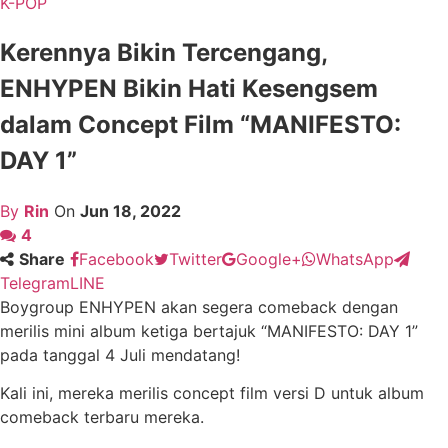
K-POP
Kerennya Bikin Tercengang,
ENHYPEN Bikin Hati Kesengsem
dalam Concept Film “MANIFESTO:
DAY 1”
By
Rin
On
Jun 18, 2022
4
Share
Facebook
Twitter
Google+
WhatsApp
Telegram
LINE
Boygroup ENHYPEN akan segera comeback dengan
merilis mini album ketiga bertajuk “MANIFESTO: DAY 1”
pada tanggal 4 Juli mendatang!
Kali ini, mereka merilis concept film versi D untuk album
comeback terbaru mereka.