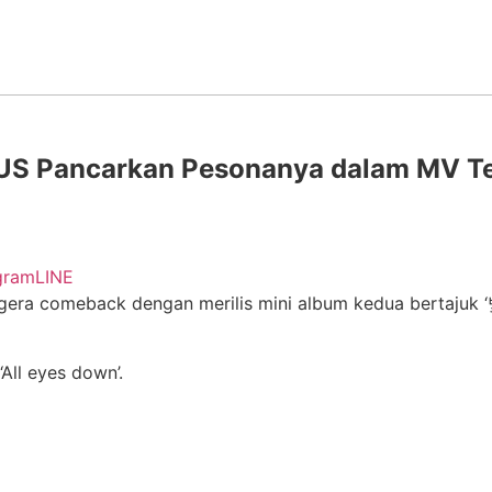
 Pancarkan Pesonanya dalam MV Teas
gram
LINE
ra comeback dengan merilis mini album kedua bertajuk 
‘All eyes down’.