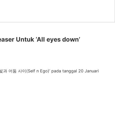
er Untuk ‘All eyes down’
‘빛과 어둠 사이(Self n Ego)’ pada tanggal 20 Januari