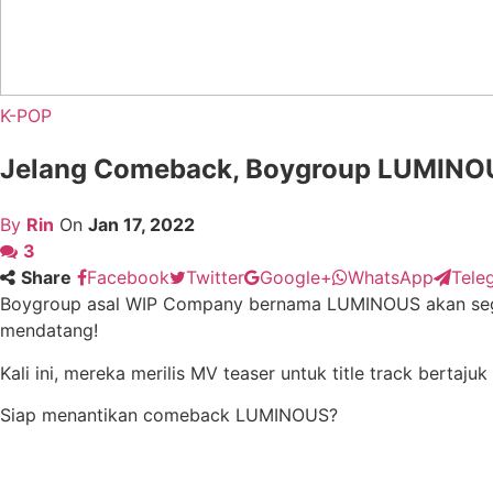
K-POP
Jelang Comeback, Boygroup LUMINOUS
By
Rin
On
Jan 17, 2022
3
Share
Facebook
Twitter
Google+
WhatsApp
Tele
Boygroup asal WIP Company bernama LUMINOUS akan sege
mendatang!
Kali ini, mereka merilis MV teaser untuk title track bertajuk 
Siap menantikan comeback LUMINOUS?