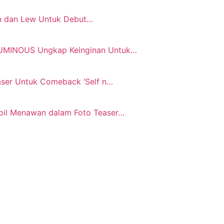
bin dan Lew Untuk Debut…
LUMINOUS Ungkap Keinginan Untuk…
ser Untuk Comeback ‘Self n…
il Menawan dalam Foto Teaser…