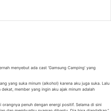
pernah menyebut ada cast ‘Gamsung Camping’ yang
ang yang suka minum (alkohol) karena aku juga suka. Lalu
bih dekat, member yang ingin aku ajak minum adalah
orangnya penuh dengan energi positif. Selama di sini
ian dan membuatku nyaman dibantu. Dia bisa diandalkan.”