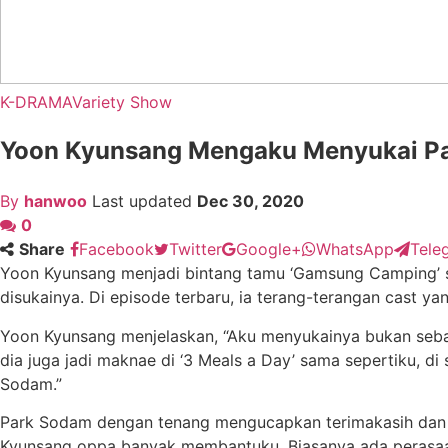
K-DRAMA
Variety Show
Yoon Kyunsang Mengaku Menyukai Pa
By
hanwoo
Last updated
Dec 30, 2020
0
Share
Facebook
Twitter
Google+
WhatsApp
Tele
Yoon Kyunsang menjadi bintang tamu ‘Gamsung Camping’ 
disukainya. Di episode terbaru, ia terang-terangan cast 
Yoon Kyunsang menjelaskan, “Aku menyukainya bukan sebag
dia juga jadi maknae di ‘3 Meals a Day’ sama sepertiku, d
Sodam.”
Park Sodam dengan tenang mengucapkan terimakasih dan me
Kyunsang oppa banyak membantuku. Biasanya ada perasaan 