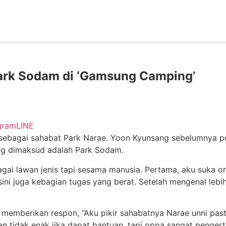
rk Sodam di ‘Gamsung Camping’
gram
LINE
sebagai sahabat Park Narae. Yoon Kyunsang sebelumnya 
yang dimaksud adalah Park Sodam.
ai lawan jenis tapi sesama manusia. Pertama, aku suka or
i sini juga kebagian tugas yang berat. Setelah mengenal le
mberikan respon, “Aku pikir sahabatnya Narae unni pasti 
tidak enak jika dapat bantuan, tapi oppa sangat pengert