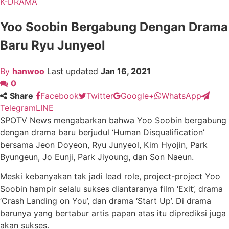
K-DRAMA
Yoo Soobin Bergabung Dengan Drama
Baru Ryu Junyeol
By
hanwoo
Last updated
Jan 16, 2021
0
Share
Facebook
Twitter
Google+
WhatsApp
Telegram
LINE
SPOTV News mengabarkan bahwa Yoo Soobin bergabung
dengan drama baru berjudul ‘Human Disqualification’
bersama Jeon Doyeon, Ryu Junyeol, Kim Hyojin, Park
Byungeun, Jo Eunji, Park Jiyoung, dan Son Naeun.
Meski kebanyakan tak jadi lead role, project-project Yoo
Soobin hampir selalu sukses diantaranya film ‘Exit’, drama
‘Crash Landing on You’, dan drama ‘Start Up’. Di drama
barunya yang bertabur artis papan atas itu diprediksi juga
akan sukses.