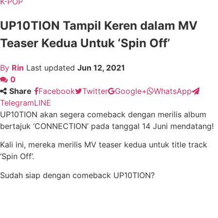
K-POP
UP10TION Tampil Keren dalam MV
Teaser Kedua Untuk ‘Spin Off’
By
Rin
Last updated
Jun 12, 2021
0
Share
Facebook
Twitter
Google+
WhatsApp
Telegram
LINE
UP10TION akan segera comeback dengan merilis album
bertajuk ‘CONNECTION’ pada tanggal 14 Juni mendatang!
Kali ini, mereka merilis MV teaser kedua untuk title track
‘Spin Off’.
Sudah siap dengan comeback UP10TION?