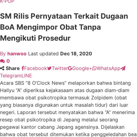
K-POP
SM Rilis Pernyataan Terkait Dugaan
BoA Mengimpor Obat Tanpa
Mengikuti Prosedur
By
hanwoo
Last updated
Dec 18, 2020
0
Share
Facebook
Twitter
Google+
WhatsApp
Telegram
LINE
Acara SBS “8 O’Clock News” melaporkan bahwa bintang
Hallyu “A” diperiksa kejakasaam atas dugaan diam-diam
membawa obat psikotropika termasuk Zolpidem (obat
yang biasanya digunakan untuk masalah tidur) dari luar
negeri. Laporan tersebut menyatakan bahwa “A” menerima
resep obat psikotropika di Jepang melalui seorang
pegawai kantor cabang Jepang agensinya. Dijelaskan
bahwa obat tersebut ditemukan ketika penggeledahan bea