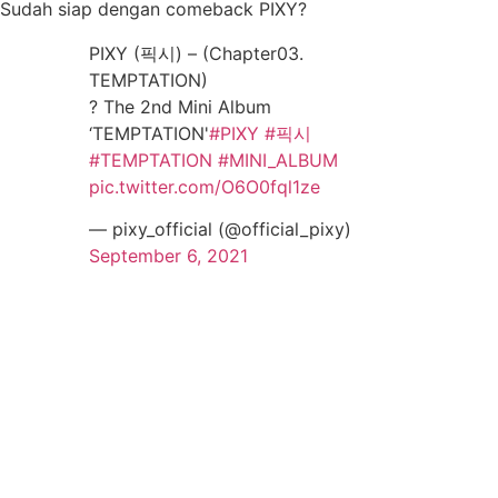
Sudah siap dengan comeback PIXY?
PIXY (픽시) – (Chapter03.
TEMPTATION)
? The 2nd Mini Album
‘TEMPTATION'
#PIXY
#픽시
#TEMPTATION
#MINI_ALBUM
pic.twitter.com/O6O0fql1ze
— pixy_official (@official_pixy)
September 6, 2021