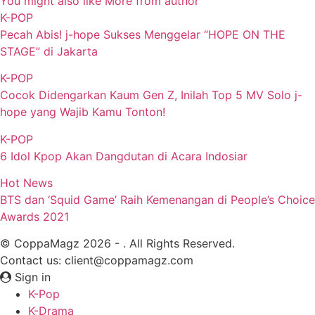
You might also like
More from author
K-POP
Pecah Abis! j-hope Sukses Menggelar “HOPE ON THE
STAGE” di Jakarta
K-POP
Cocok Didengarkan Kaum Gen Z, Inilah Top 5 MV Solo j-
hope yang Wajib Kamu Tonton!
K-POP
6 Idol Kpop Akan Dangdutan di Acara Indosiar
Hot News
BTS dan ‘Squid Game’ Raih Kemenangan di People’s Choice
Awards 2021
© CoppaMagz 2026 - . All Rights Reserved.
Contact us: client@coppamagz.com
Sign in
K-Pop
K-Drama