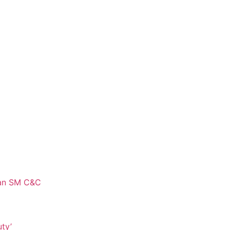
gan SM C&C
ty’