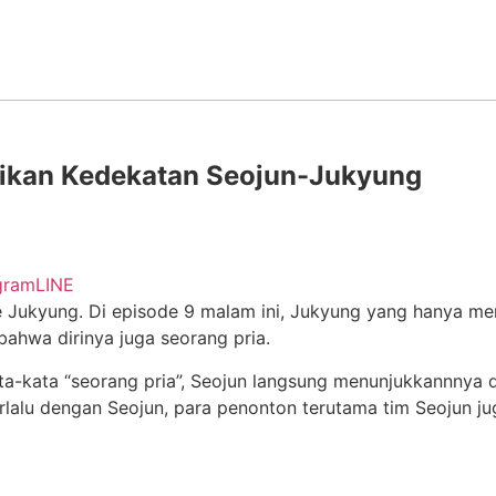
ikan Kedekatan Seojun-Jukyung
gram
LINE
 ke Jukyung. Di episode 9 malam ini, Jukyung yang hany
ahwa dirinya juga seorang pria.
ta-kata “seorang pria”, Seojun langsung menunjukkannnya d
alu dengan Seojun, para penonton terutama tim Seojun juga