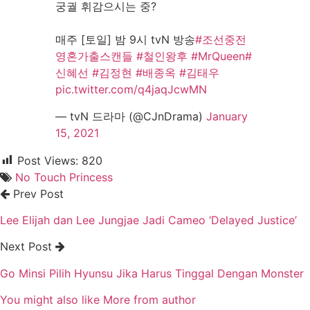
궁궐 휘감으시는 중?
매주 [토일] 밤 9시 tvN 방송
#조선중전
영혼가출스캔들
#철인왕후
#MrQueen
#
신혜선
#김정현
#배종옥
#김태우
pic.twitter.com/q4jaqJcwMN
— tvN 드라마 (@CJnDrama)
January
15, 2021
Post Views:
820
No Touch Princess
Prev Post
Lee Elijah dan Lee Jungjae Jadi Cameo ‘Delayed Justice’
Next Post
Go Minsi Pilih Hyunsu Jika Harus Tinggal Dengan Monster
You might also like
More from author