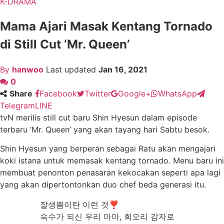
K-DRAMA
Mama Ajari Masak Kentang Tornado
di Still Cut ‘Mr. Queen’
By
hanwoo
Last updated
Jan 16, 2021
0
Share
Facebook
Twitter
Google+
WhatsApp
Telegram
LINE
tvN merilis still cut baru Shin Hyesun dalam episode
terbaru ‘Mr. Queen’ yang akan tayang hari Sabtu besok.
Shin Hyesun yang berperan sebagai Ratu akan mengajari
koki istana untuk memasak kentang tornado. Menu baru ini
membuat penonton penasaran kekocakan seperti apa lagi
yang akan dipertontonkan duo chef beda generasi itu.
잘생쁨이란 이런 것❣
숙수가 되신 우리 마마, 회오리 감자로