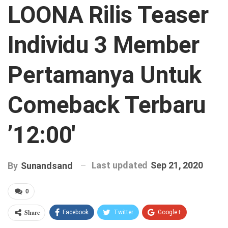
LOONA Rilis Teaser
Individu 3 Member
Pertamanya Untuk
Comeback Terbaru
’12:00′
Last updated
Sep 21, 2020
By
Sunandsand
0
Share
Facebook
Twitter
Google+