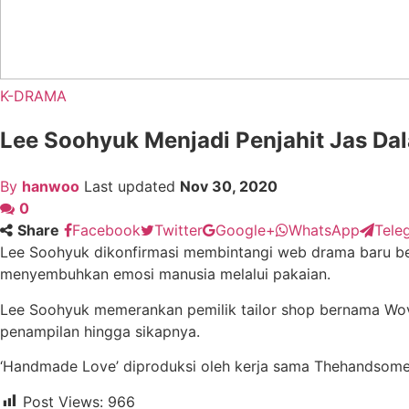
K-DRAMA
Lee Soohyuk Menjadi Penjahit Jas D
By
hanwoo
Last updated
Nov 30, 2020
0
Share
Facebook
Twitter
Google+
WhatsApp
Tele
Lee Soohyuk dikonfirmasi membintangi web drama baru ber
menyembuhkan emosi manusia melalui pakaian.
Lee Soohyuk memerankan pemilik tailor shop bernama Woven.
penampilan hingga sikapnya.
‘Handmade Love’ diproduksi oleh kerja sama Thehandso
Post Views:
966