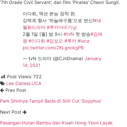
‘7th Grade Civil Servant’, dan film ‘Pirates’ Cheon Sungil.
이다희, 액션 본능 장착 완.
강력계 형사 '하늘에구름'으로 변신!
#새
월화드라마
#루카더비기닝
2월 1일 [월] 밤 9시
#tvN
첫 방송
#김래
원
#이다희
#김성오
#루카
#luca
pic.twitter.com/ZKLgnckgPB
— tvN 드라마 (@CJnDrama)
January
14, 2021
Post Views:
722
Lee Dahee
LUCA
Prev Post
Park Shinhye Tampil Beda di Still Cut ‘Sisyphus’
Next Post
Pasangan Hutan Bambu dan Kisah Hong Yeon Layak