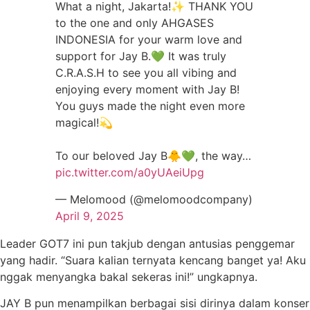
What a night, Jakarta!✨ THANK YOU
to the one and only AHGASES
INDONESIA for your warm love and
support for Jay B.💚 It was truly
C.R.A.S.H to see you all vibing and
enjoying every moment with Jay B!
You guys made the night even more
magical!💫
To our beloved Jay B🐥💚, the way…
pic.twitter.com/a0yUAeiUpg
— Melomood (@melomoodcompany)
April 9, 2025
Leader GOT7 ini pun takjub dengan antusias penggemar
yang hadir. “Suara kalian ternyata kencang banget ya! Aku
nggak menyangka bakal sekeras ini!” ungkapnya.
JAY B pun menampilkan berbagai sisi dirinya dalam konser