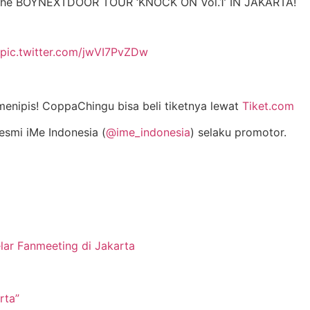
or the BOYNEXTDOOR TOUR ‘KNOCK ON Vol.1’ IN JAKARTA!
pic.twitter.com/jwVI7PvZDw
menipis! CoppaChingu bisa beli tiketnya lewat
Tiket.com
resmi iMe Indonesia (
@ime_indonesia
) selaku promotor.
ar Fanmeeting di Jakarta
rta”