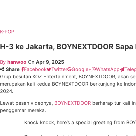
K-POP
H-3 ke Jakarta, BOYNEXTDOOR Sapa F
By
hanwoo
On
Apr 9, 2025
Share
Facebook
Twitter
Google+
WhatsApp
Tele
Grup besutan KOZ Entertainment, BOYNEXTDOOR, akan seg
merupakan kali kedua BOYNEXTDOOR berkunjung ke Indonesi
2024.
Lewat pesan videonya,
BOYNEXTDOOR
berharap tur kali 
penggemar mereka.
Knock knock, here’s a special greeting from 