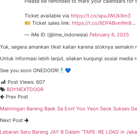
Please be reminded to mark your calendars f
Ticket available via
https://t.co/spuJWUkXm3
🎫 Ticket sales link:
https://t.co/8DFABvmNn9
…
— iMe ID (@ime_indonesia)
February 6, 2025
Yuk, segera amankan tiket kalian karena stoknya semakin 
Untuk informasi lebih lanjut, silakan kunjungi sosial media 
See you soon ONEDOOR!🕺💙
Post Views:
607
BOYNEXTDOOR
Prev Post
Malmingan Bareng Baek Sa Eon! Yoo Yeon Seok Sukses Gel
Next Post
Lebaran Seru Bareng JAY B Dalam “TAPE: RE LOAD in Jaka