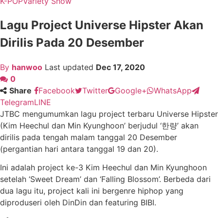
K-POP
Variety Show
Lagu Project Universe Hipster Akan
Dirilis Pada 20 Desember
By
hanwoo
Last updated
Dec 17, 2020
0
Share
Facebook
Twitter
Google+
WhatsApp
Telegram
LINE
JTBC mengumumkan lagu project terbaru Universe Hipster
(Kim Heechul dan Min Kyunghoon’ berjudul ‘한량’ akan
dirilis pada tengah malam tanggal 20 Desember
(pergantian hari antara tanggal 19 dan 20).
Ini adalah project ke-3 Kim Heechul dan Min Kyunghoon
setelah ‘Sweet Dream’ dan ‘Falling Blossom’. Berbeda dari
dua lagu itu, project kali ini bergenre hiphop yang
diproduseri oleh DinDin dan featuring BIBI.