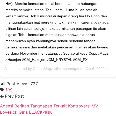
Hwi). Mereka kemudian mulai berkencan dan hubungan
mereka semakin intens, Toh Il hamil. Lima bulan setelah
kehamilannya, Toh Il muncul di depan orang tua Ho Hoon dan
mengungkapkan niat mereka untuk menikah. Karena tidak ada
pilihan lain selain setuju, maka pernikahan pasangan itu akan
digelar. Toh Il kemudian memutuskan bahwa dia harus
menemukan ayah kandungnya sendiri sebelum tanggal
pernikahannya dan melakukan pencarian. Film ini akan tayang
perdana November mendatang. . . Source allkpop CoppaMagz
>Haxnjen #CM_Haxnjen #CM_KRYSTAL #CM_FX
A post shared by
CoppaMagz
(@coppamagz) on
Oct 6, 2020 at 2:14am PDT
Post Views:
727
f(x)
Prev Post
Agensi Berikan Tanggapan Terkait Kontroversi MV
Lovesick Girls BLACKPINK