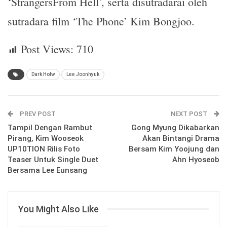
‘StrangersFrom Hell’, serta disutradarai oleh
sutradara film ‘The Phone’ Kim Bongjoo.
Post Views:
710
Dark Holw
Lee Joonhyuk
PREV POST
NEXT POST
Tampil Dengan Rambut
Gong Myung Dikabarkan
Pirang, Kim Wooseok
Akan Bintangi Drama
UP10TION Rilis Foto
Bersam Kim Yoojung dan
Teaser Untuk Single Duet
Ahn Hyoseob
Bersama Lee Eunsang
You Might Also Like