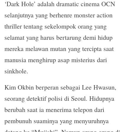
‘Dark Hole’ adalah dramatic cinema OCN
WhatsApp
Telegram
LINE
selanjutnya yang berhenre monster action
thriller tentang sekelompok orang yang
selamat yang harus bertarung demi hidup
mereka melawan mutan yang tercipta saat
manusia menghirup asap misterius dari
sinkhole.
Kim Okbin berperan sebagai Lee Hwasun,
seorang detektif polisi di Seoul. Hidupnya
berubah saat ia menerima telepon dari
pembunuh suaminya yang menyuruhnya
datang ke “Mujishi”. Namun orang-orang di