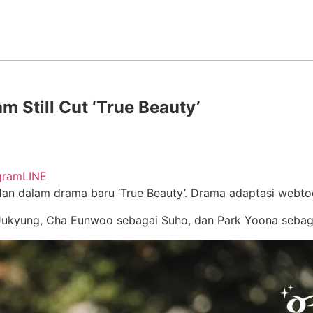
 Still Cut ‘True Beauty’
gram
LINE
 Han dalam drama baru ‘True Beauty’. Drama adaptasi webt
 Jukyung, Cha Eunwoo sebagai Suho, dan Park Yoona sebaga