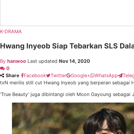
K-DRAMA
Hwang Inyeob Siap Tebarkan SLS Dalam
By
hanwoo
Last updated
Nov 14, 2020
0
Share
Facebook
Twitter
Google+
WhatsApp
Tele
tvN merilis still cut Hwang Inyeob yang berperan sebagai
‘True Beauty’ juga dibintangi oleh Moon Gayoung sebagai