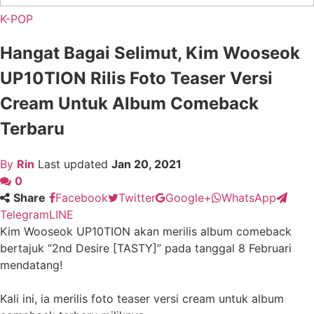
K-POP
Hangat Bagai Selimut, Kim Wooseok
UP10TION Rilis Foto Teaser Versi
Cream Untuk Album Comeback
Terbaru
By
Rin
Last updated
Jan 20, 2021
0
Share
Facebook
Twitter
Google+
WhatsApp
Telegram
LINE
Kim Wooseok UP10TION akan merilis album comeback
bertajuk “2nd Desire [TASTY]” pada tanggal 8 Februari
mendatang!
Kali ini, ia merilis foto teaser versi cream untuk album