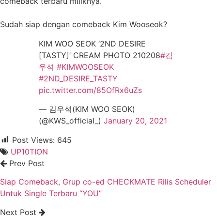
comeback terbaru miliknya.
Sudah siap dengan comeback Kim Wooseok?
KIM WOO SEOK ‘2ND DESIRE
[TASTY]’ CREAM PHOTO 210208
#김
우석
#KIMWOOSEOK
#2ND_DESIRE_TASTY
pic.twitter.com/85OfRx6uZs
— 김우석(KIM WOO SEOK)
(@KWS_official_)
January 20, 2021
Post Views:
645
UP10TION
Prev Post
Siap Comeback, Grup co-ed CHECKMATE Rilis Scheduler
Untuk Single Terbaru “YOU”
Next Post