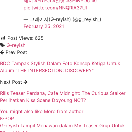
혜지
#HYEJI
#신영
#SHINYOUNG
pic.twitter.com/NNQRIA37Ul
— 그레이시(G-reyish) (@g_reyish_)
February 25, 2021
Post Views:
625
G-reyish
Prev Post
BDC Tampak Stylish Dalam Foto Konsep Ketiga Untuk
Album “THE INTERSECTION: DISCOVERY”
Next Post
Rilis Teaser Perdana, Cafe Midnight: The Curious Stalker
Perlihatkan Kiss Scene Doyoung NCT?
You might also like
More from author
K-POP
G-reyish Tampil Menawan dalam MV Teaser Grup Untuk