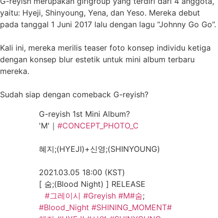
G-reyish merupakan girlgroup yang terdiri dari 4 anggota,
yaitu: Hyeji, Shinyoung, Yena, dan Yeso. Mereka debut
pada tanggal 1 Juni 2017 lalu dengan lagu “Johnny Go Go”.
Kali ini, mereka merilis teaser foto konsep individu ketiga
dengan konsep blur estetik untuk mini album terbaru
mereka.
Sudah siap dengan comeback G-reyish?
G-reyish 1st Mini Album?
'M'｜
#CONCEPT_PHOTO_C
⠀
혜지;(HYEJI)+신영;(SHINYOUNG)
⠀
2021.03.05 18:00 (KST)
[ 숨;(Blood Night) ] RELEASE
⠀
#그레이시
#Greyish
#M
#숨
;
#Blood_Night
#SHINING_MOMENT
#