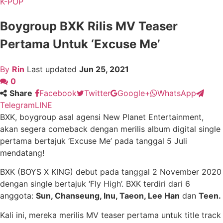
K-POP
Boygroup BXK Rilis MV Teaser
Pertama Untuk ‘Excuse Me’
By
Rin
Last updated
Jun 25, 2021
0
Share
Facebook
Twitter
Google+
WhatsApp
Telegram
LINE
BXK, boygroup asal agensi New Planet Entertainment,
akan segera comeback dengan merilis album digital single
pertama bertajuk ‘Excuse Me’ pada tanggal 5 Juli
mendatang!
BXK (BOYS X KING) debut pada tanggal 2 November 2020
dengan single bertajuk ‘Fly High’. BXK terdiri dari 6
anggota:
Sun
, Chanseung, Inu, Taeon, Lee Han
dan
Teen.
Kali ini, mereka merilis MV teaser pertama untuk title track