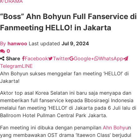
K-DRAMA
“Boss” Ahn Bohyun Full Fanservice di
Fanmeeting HELLO! in Jakarta
By
hanwoo
Last updated
Jul 9, 2024
0
Share
Facebook
Twitter
Google+
WhatsApp
Telegram
LINE
Ahn Bohyun sukses menggelar fan meeting ‘HELLO!’ di
Jakarta!
Aktor top asal Korea Selatan ini baru saja menyapa dan
memberikan full fanservice kepada Bbosiraegi Indonesia
melalui fan meeting ‘HELLO!’ di Jakarta pada 6 Juli lalu di
Ballroom Hotel Pullman Central Park Jakarta.
Fan meeting ini dibuka dengan penampilan
Ahn Bohyu
n
yang membawakan OST drama ‘Itaewon Class’ berjudul