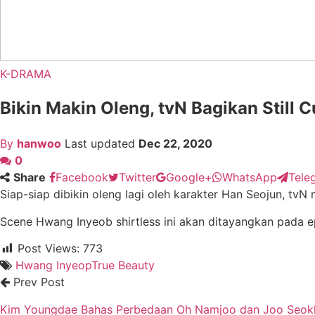
K-DRAMA
Bikin Makin Oleng, tvN Bagikan Still 
By
hanwoo
Last updated
Dec 22, 2020
0
Share
Facebook
Twitter
Google+
WhatsApp
Tele
Siap-siap dibikin oleng lagi oleh karakter Han Seojun, tvN
Scene Hwang Inyeob shirtless ini akan ditayangkan pada e
Post Views:
773
Hwang Inyeop
True Beauty
Prev Post
Kim Youngdae Bahas Perbedaan Oh Namjoo dan Joo Seok