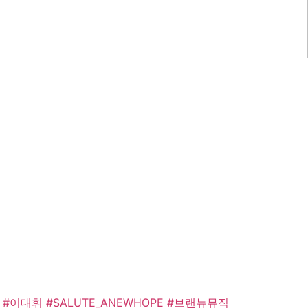
#이대휘
#SALUTE_ANEWHOPE
#브랜뉴뮤직