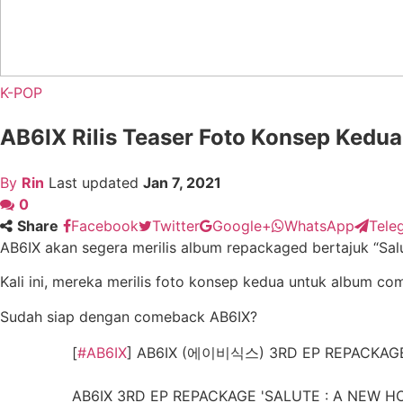
K-POP
AB6IX Rilis Teaser Foto Konsep Ked
By
Rin
Last updated
Jan 7, 2021
0
Share
Facebook
Twitter
Google+
WhatsApp
Tele
AB6IX akan segera merilis album repackaged bertajuk “Sa
Kali ini, mereka merilis foto konsep kedua untuk album c
Sudah siap dengan comeback AB6IX?
[
#AB6IX
] AB6IX (에이비식스) 3RD EP REPACKAGE
AB6IX 3RD EP REPACKAGE 'SALUTE : A NEW HOP