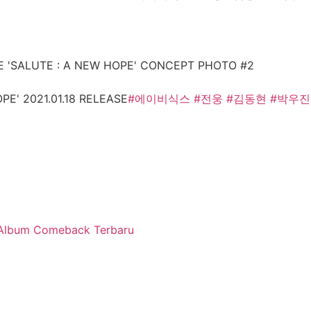
 'SALUTE : A NEW HOPE' CONCEPT PHOTO #2
E' 2021.01.18 RELEASE
#에이비식스
#전웅
#김동현
#박우진
k Album Comeback Terbaru