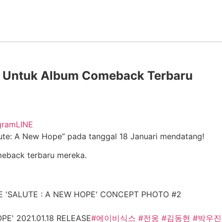
ua Untuk Album Comeback Terbaru
gram
LINE
lute: A New Hope” pada tanggal 18 Januari mendatang!
omeback terbaru mereka.
 'SALUTE : A NEW HOPE' CONCEPT PHOTO #2
E' 2021.01.18 RELEASE
#에이비식스
#전웅
#김동현
#박우진