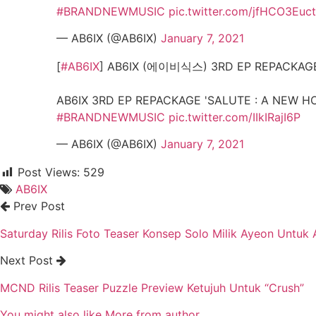
#BRANDNEWMUSIC
pic.twitter.com/jfHCO3Euct
— AB6IX (@AB6IX)
January 7, 2021
[
#AB6IX
] AB6IX (에이비식스) 3RD EP REPACKAGE
AB6IX 3RD EP REPACKAGE 'SALUTE : A NEW HOP
#BRANDNEWMUSIC
pic.twitter.com/IIkIRajI6P
— AB6IX (@AB6IX)
January 7, 2021
Post Views:
529
AB6IX
Prev Post
Saturday Rilis Foto Teaser Konsep Solo Milik Ayeon Untu
Next Post
MCND Rilis Teaser Puzzle Preview Ketujuh Untuk “Crush”
You might also like
More from author