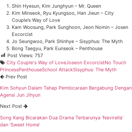
Shin Hyesun, Kim Junghyun – Mr. Queen
Kim Minseok, Ryu Kyungsoo, Han Jieun – City
Couple’s Way of Love
Kam Woosung, Park Sunghoon, Jeon Nomin – Josen
Excorcist
Jo Seungwoo, Park Shinhye – Sisyphus: The Myth
Bong Taegyu, Park Eunseok – Penthouse
Post Views:
757
City Couple's Way of Love
Joseon Excorcist
No Touch
Princess
Penthouse
School Attack
Sisyphus: The Myth
Prev Post
Kim Sohyun Dalam Tahap Pembicaraan Bergabung Dengan
Agensi Jun Jihyun
Next Post
Song Kang Bicarakan Dua Drama Terbarunya ‘Navirella’
dan ‘Sweet Home’