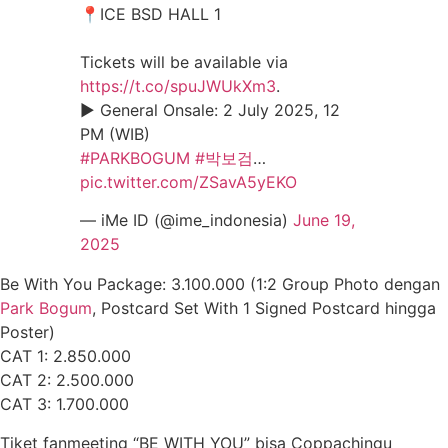
📍ICE BSD HALL 1
Tickets will be available via
https://t.co/spuJWUkXm3
.
▶️ General Onsale: 2 July 2025, 12
PM (WIB)
#PARKBOGUM
#박보검
…
pic.twitter.com/ZSavA5yEKO
— iMe ID (@ime_indonesia)
June 19,
2025
Be With You Package: 3.100.000 (1:2 Group Photo dengan
Park Bogum
, Postcard Set With 1 Signed Postcard hingga
Poster)
CAT 1: 2.850.000
CAT 2: 2.500.000
CAT 3: 1.700.000
Tiket fanmeeting “BE WITH YOU” bisa Coppachingu