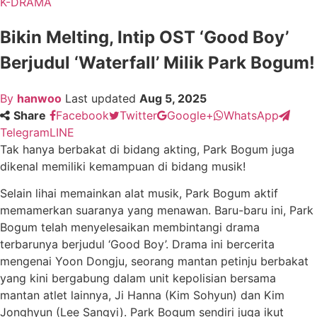
K-DRAMA
Bikin Melting, Intip OST ‘Good Boy’
Berjudul ‘Waterfall’ Milik Park Bogum!
By
hanwoo
Last updated
Aug 5, 2025
Share
Facebook
Twitter
Google+
WhatsApp
Telegram
LINE
Tak hanya berbakat di bidang akting, Park Bogum juga
dikenal memiliki kemampuan di bidang musik!
Selain lihai memainkan alat musik, Park Bogum aktif
memamerkan suaranya yang menawan. Baru-baru ini, Park
Bogum telah menyelesaikan membintangi drama
terbarunya berjudul ‘Good Boy’. Drama ini bercerita
mengenai Yoon Dongju, seorang mantan petinju berbakat
yang kini bergabung dalam unit kepolisian bersama
mantan atlet lainnya, Ji Hanna (Kim Sohyun) dan Kim
Jonghyun (Lee Sangyi). Park Bogum sendiri juga ikut