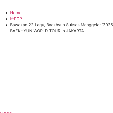
Home
K-POP
Bawakan 22 Lagu, Baekhyun Sukses Menggelar ‘2025
BAEKHYUN WORLD TOUR In JAKARTA’