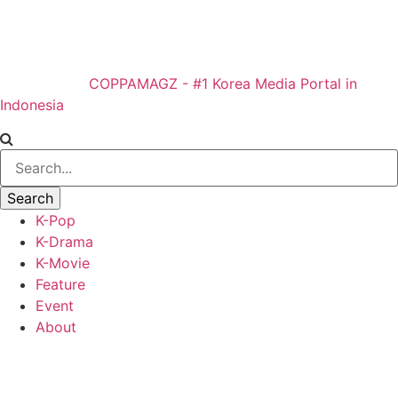
COPPAMAGZ - #1 Korea Media Portal in
Indonesia
K-Pop
K-Drama
K-Movie
Feature
Event
About