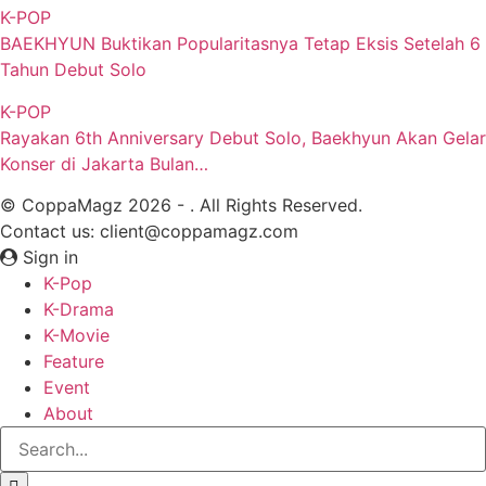
K-POP
BAEKHYUN Buktikan Popularitasnya Tetap Eksis Setelah 6
Tahun Debut Solo
K-POP
Rayakan 6th Anniversary Debut Solo, Baekhyun Akan Gelar
Konser di Jakarta Bulan…
© CoppaMagz 2026 - . All Rights Reserved.
Contact us: client@coppamagz.com
Sign in
K-Pop
K-Drama
K-Movie
Feature
Event
About