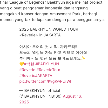
final ‘League of Legends.’ Baekhyun juga melihat project
yang dibuat penggemar Indonesia dan langsung
mengakhiri konser dengan ‘Amusement Park’, berbagi
momen yang tak terlupakan dengan para penggemarnya.
2025 BAEKHYUN WORLD TOUR
<Reverie> in JAKARTA
아시아 투어의 첫 시작, 자카르타!!
오늘의 열정을 가득 안고 앞으로 이어질
투어에서도 멋진 모습 보여드릴게요✨
💛
#백현
#BAEKHYUN
#Reverie
#ReverieTour
#ReverieJAKARTA
pic.twitter.com/KvgKwPUiWl
— BAEKHYUN_official
(@BAEKHYUN_INB100)
August 16,
2025